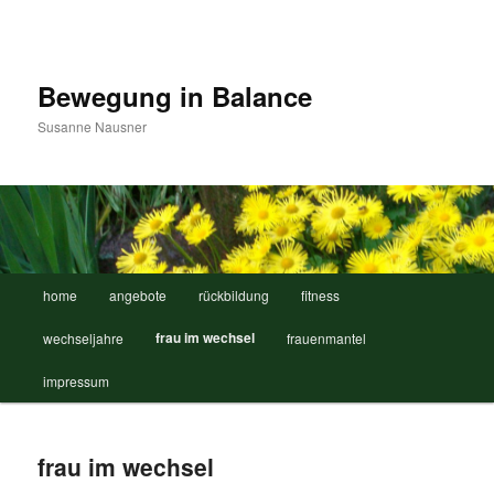
Zum
Inhalt
wechseln
Bewegung in Balance
Susanne Nausner
Hauptmenü
home
angebote
rückbildung
fitness
frau im wechsel
wechseljahre
frauenmantel
impressum
frau im wechsel